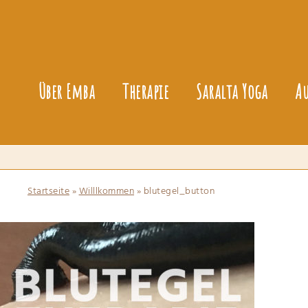
Über Emba
Therapie
Saralta Yoga
A
Startseite
»
Willlkommen
»
blutegel_button