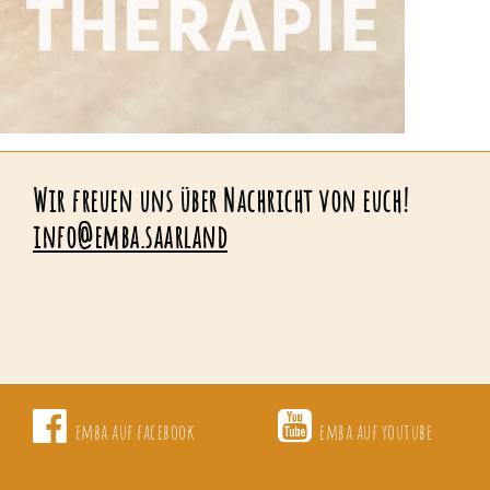
Wir freuen uns über Nachricht von euch!
info@emba.saarland
emba auf facebook
emba auf youtube