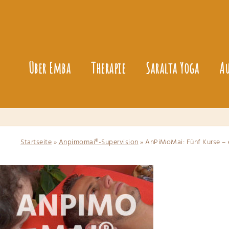
Über Emba
Therapie
Saralta Yoga
A
Startseite
»
Anpimomai®-Supervision
»
AnPiMoMai: Fünf Kurse – 